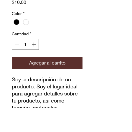
Precio
$10.00
Color
*
Cantidad
*
Agregar al carrito
Soy la descripción de un 
producto. Soy el lugar ideal 
para agregar detalles sobre 
tu producto, así como 
tamaño, materiales, 
instrucciones de cuidado y 
de limpieza.